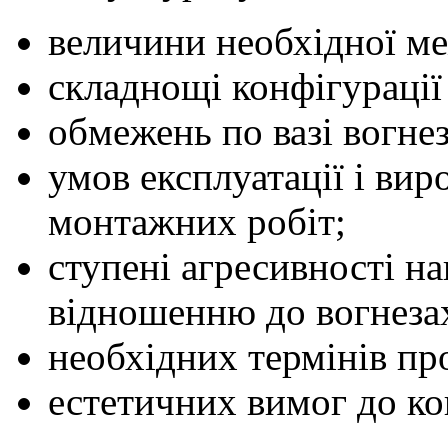
величини необхідної меж
складнощі конфігурації 
обмежень по вазі вогне
умов експлуатації і вир
монтажних робіт;
ступені агресивності н
відношенню до вогнезах
необхідних термінів пр
естетичних вимог до ко