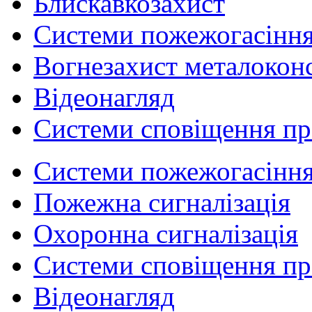
Блискавкозахист
Системи пожежогасінн
Вогнезахист металокон
Відеонагляд
Системи сповіщення п
Системи пожежогасінн
Пожежна сигналізація
Охоронна сигналізація
Системи сповіщення п
Відеонагляд