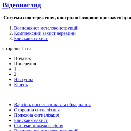
Відеонагляд
Системи спостереження, контролю і охорони призначені для 
Вогнезахист металоконструкцій
Комплексний захист деревини
Блискавкозахист
Сторінка 1 із 2
Початок
Попередня
1
2
Наступна
Кінець
Вартість вогнегасників та обладнання
Охоронна сигналізація
Пожежна сигналізація
Блискавкозахист
Системи пожежогасіння
Вогнезахист металоконструкцій