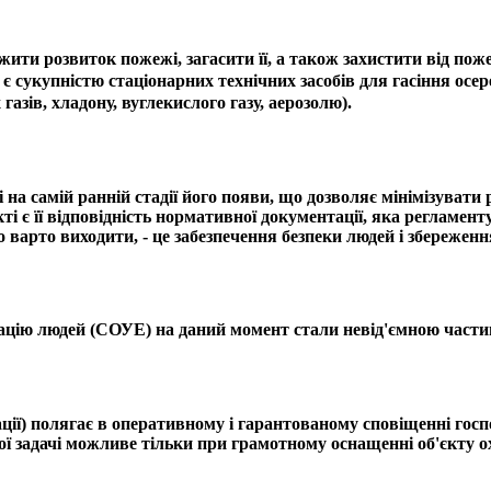
жити розвиток пожежі, загасити її, а також захистити від пож
є сукупністю стаціонарних технічних засобів для гасіння осе
 газів, хладону, вуглекислого газу, аерозолю).
а самій ранній стадії його появи, що дозволяє мінімізувати 
ті є її відповідність нормативної документації, яка регламе
варто виходити, - це забезпечення безпеки людей і збереження
ію людей (СОУЕ) на даний момент стали невід'ємною частино
ації) полягає в оперативному і гарантованому сповіщенні гос
ї задачі можливе тільки при грамотному оснащенні об'єкту 