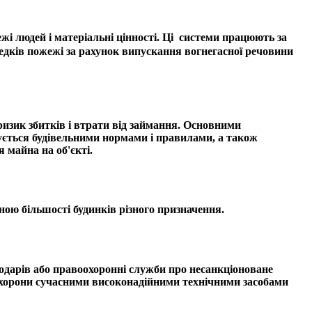
ежі людей і матеріальні цінності. Ці системи працюють за
редків пожежі за рахунок випускання вогнегасної речовини
ризик збитків і втрати від займання. Основними
нтується будівельними нормами і правилами, а також
 майна на об'єкті.
ю більшості будинків різного призначення.
подарів або правоохоронні служби про несанкціоноване
охорони сучасними високонадійними технічними засобами