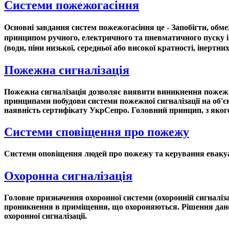
Системи пожежогасіння
Основні завдання систем пожежогасіння це - Запобігти, обме
принципом ручного, електричного та пневматичного пуску і 
(води, піни низької, середньої або високої кратності, інертних
Пожежна сигналізація
Пожежна сигналізація дозволяє виявити виникнення пожежі н
принципами побудови системи пожежної сигналізації на об'єк
наявність сертифікату УкрСепро. Головний принцип, з якого 
Системи сповіщення про пожежу
Системи оповіщення людей про пожежу та керування евакуац
Охоронна сигналізація
Головне призначення охоронної системи (охоронній сигналіз
проникнення в приміщення, що охороняються. Рішення дано
охоронної сигналізації.