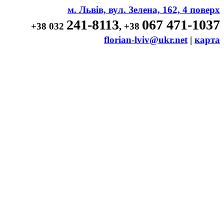
м. Львів, вул. Зелена, 162, 4 поверх
241-8113
067 471-1037
+38 032
, +38
florian-lviv@ukr.net
|
карта